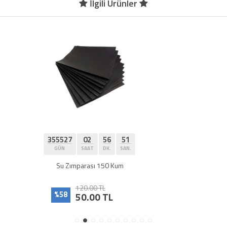
İlgili Ürünler
355527
02
56
50
GÜN
SAAT
DK.
SAN.
Disk Zımpara Cırtlı 11,5Cm 180 Kum 10 A
110.00 TL
%55
50.00 TL