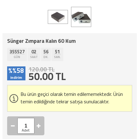
Sünger Zımpara Kalın 60 Kum
355527
02
56
50
GÜN
SAAT
DK.
SAN.
120.00 TL
%%58
50.00
TL
indirim
Bu ürün geçici olarak temin edilememektedir.
Ürün
temin edildiğinde tekrar satışa sunulacaktır.