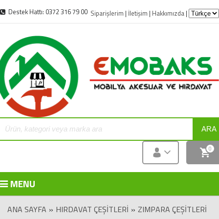
Destek Hattı: 0372 316 79 00
Siparişlerim
|
İletişim
|
Hakkımızda
|
ARA
0
MENU
ANA SAYFA
»
HIRDAVAT ÇEŞITLERI
»
ZIMPARA ÇEŞITLERI