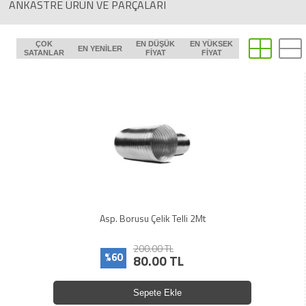
ANKASTRE ÜRÜN VE PARÇALARI
ÇOK
EN DÜŞÜK
EN YÜKSEK
EN YENILER
SATANLAR
FIYAT
FIYAT
Asp. Borusu Çelik Telli 2Mt
200.00 TL
%60
80.00 TL
Sepete Ekle