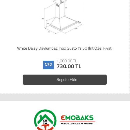
White Daisy Davlumbaz İnox Gusto Yz 60 (İnt.Özel Fiyat)
1,080.00 TL
%32
730.00 TL
Sepete Ekle