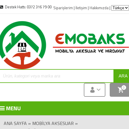
Destek Hattı: 0372 316 79 00
Siparişlerim
|
İletişim
|
Hakkımızda
|
ARA
0
MENU
ANA SAYFA
»
MOBILYA AKSESUAR
»