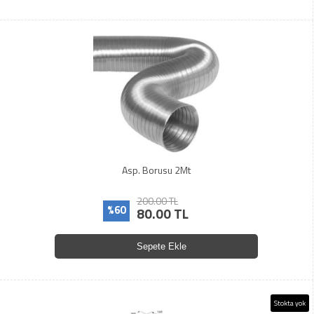
Asp. Borusu 2Mt
200.00 TL
%60
80.00 TL
Sepete Ekle
Stokta yok