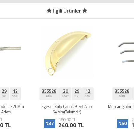
İlgili Ürünler
28
20
29
12
355528
20
29
12
SAAT
DK.
SAN.
GÜN
SAAT
DK.
SAN.
 Kulp Çanak Bent Altın
Mercan Şahin Beyaz Kulp 192Mm(4
M
64Mm(Takımdır)
Adet)
380.00 TL
240.00 TL
7
%50
240.00 TL
120.00 TL