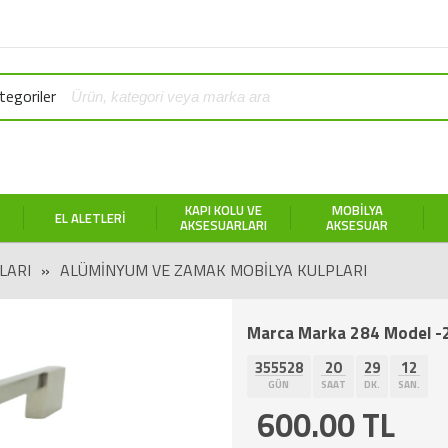
egoriler
KAPI KOLU VE
MOBILYA
EL ALETLERI
AKSESUARLARI
AKSESUAR
LARI
»
ALÜMINYUM VE ZAMAK MOBILYA KULPLARI
Marca Marka 284 Model -
355528
20
29
12
GÜN
SAAT
DK.
SAN.
600.00
TL