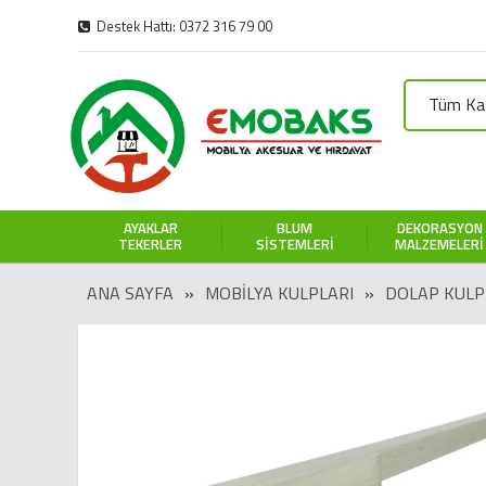
Destek Hattı: 0372 316 79 00
Tüm Kat
AYAKLAR
BLUM
DEKORASYON
TEKERLER
SISTEMLERI
MALZEMELERI
ANA SAYFA
»
MOBILYA KULPLARI
»
DOLAP KULP