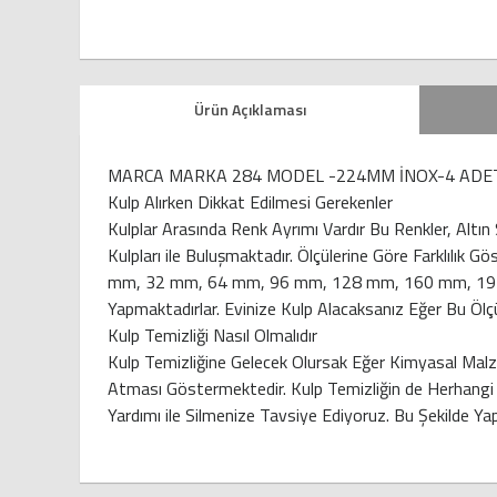
Ürün Açıklaması
MARCA MARKA 284 MODEL -224MM İNOX-4 ADET
Kulp Alırken Dikkat Edilmesi Gerekenler
Kulplar Arasında Renk Ayrımı Vardır Bu Renkler, Altın
Kulpları ile Buluşmaktadır. Ölçülerine Göre Farklılık 
mm, 32 mm, 64 mm, 96 mm, 128 mm, 160 mm, 192 mm v
Yapmaktadırlar. Evinize Kulp Alacaksanız Eğer Bu Ölçü
Kulp Temizliği Nasıl Olmalıdır
Kulp Temizliğine Gelecek Olursak Eğer Kimyasal Malze
Atması Göstermektedir. Kulp Temizliğin de Herhangi B
Yardımı ile Silmenize Tavsiye Ediyoruz. Bu Şekilde Yap