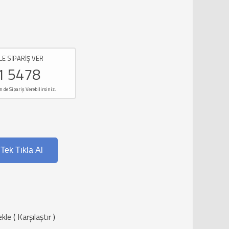
LE SİPARİŞ VER
1 5478
e Sipariş Verebilirsiniz.
Tek Tıkla Al
ekle
(
Karşılaştır
)