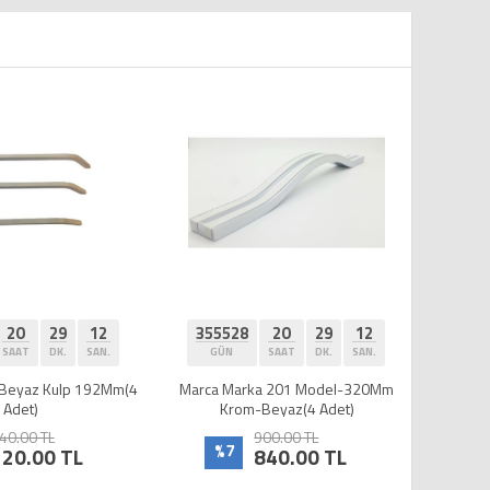
355528
20
29
12
355528
20
29
12
GÜN
SAAT
DK.
SAN.
GÜN
SAAT
DK.
SAN.
arca Marka 201 Model-320Mm
Mercan Şahin Beyaz Kulp 160Mm (4
Krom-Beyaz(4 Adet)
Adet)
900.00 TL
240.00 TL
%7
%50
840.00 TL
120.00 TL