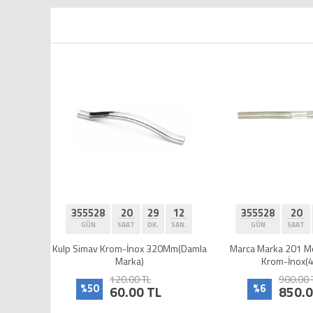
20
29
12
355528
20
29
12
3555
AAT
DK.
SAN.
GÜN
SAAT
DK.
SAN.
GÜN
m-İnox 320Mm(Damla
Marca Marka 201 Model -320Mm
Egesel
arka)
Krom-İnox(4 Adet)
.00 TL
900.00 TL
%6
%3
.00 TL
850.00 TL