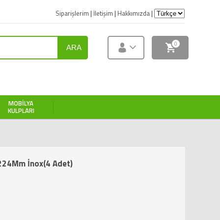
Siparişlerim
|
İletişim
|
Hakkımızda
|
0
ARA
MOBILYA
KULPLARI
224Mm İnox(4 Adet)