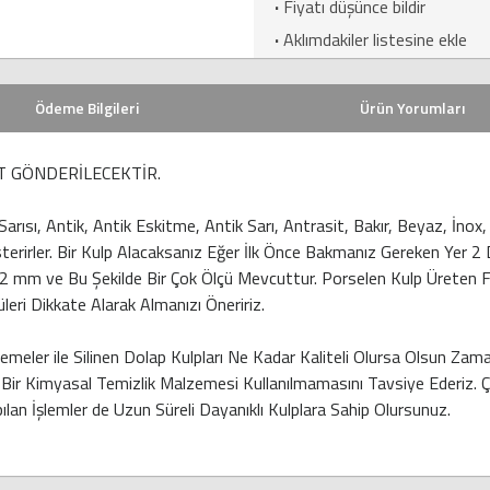
·
Fiyatı düşünce bildir
·
Aklımdakiler listesine ekle
Ödeme Bilgileri
Ürün Yorumları
 GÖNDERİLECEKTİR.
 Sarısı, Antik, Antik Eskitme, Antik Sarı, Antrasit, Bakır, Beyaz, İ
Gösterirler. Bir Kulp Alacaksanız Eğer İlk Önce Bakmanız Gereken Yer 2
e Bu Şekilde Bir Çok Ölçü Mevcuttur. Porselen Kulp Üreten Firma
leri Dikkate Alarak Almanızı Öneririz.
meler ile Silinen Dolap Kulpları Ne Kadar Kaliteli Olursa Olsun Za
ir Kimyasal Temizlik Malzemesi Kullanılmamasını Tavsiye Ederiz. Çi
ılan İşlemler de Uzun Süreli Dayanıklı Kulplara Sahip Olursunuz.